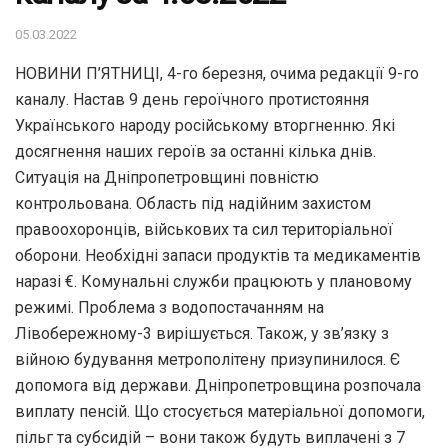
05.03.2022
НОВИНИ П’ЯТНИЦІ, 4-го березня, очима редакції 9-го
каналу. Настав 9 день героїчного протистояння
Українського народу російському вторгненню. Які
досягнення наших героїв за останні кілька днів.
Ситуація на Дніпропетровщині повністю
контрольована. Область під надійним захистом
правоохоронців, військових та сил теритоpiальної
оборони. Необхідні запаси продуктів та медикаментів
наразі €. Комунальні служби працюють у плановому
режимі. Проблема з водопостачанням на
Лівобережному-3 вирішується. Також, у зв’язку з
війною будування метрополітену призупинилося. Є
допомога від держави. Дніпропетровщина розпочала
виплату пенсій. Що стосується матеріальної допомоги,
пільг та субсидій – вони також будуть виплачені з 7