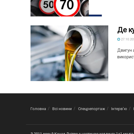
Де к
27.10.20
Двигун а
використ
Головна
Всі новини
Спецрепортаж
Інтерв’ю
З 2011 року 9 Канал Дніпро є частиною холдингу 1+1 медіа 