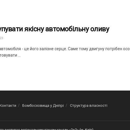
упувати якісну автомобільну оливу
23
втомобіля - це його залізне серце. Саме тому двигуну потрібен ос
овувати ...
Контакти
Бомбосховища у Дніпрі
Структура власності
та виступає регіональним вікном каналу «2+2» (м. Київ)