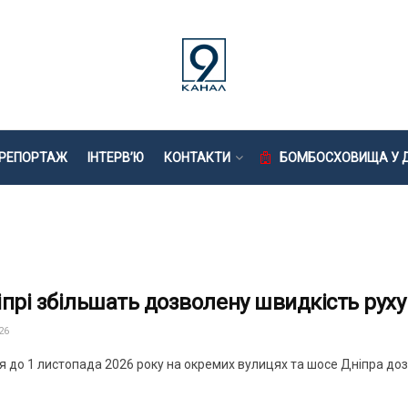
РЕПОРТАЖ
ІНТЕРВ’Ю
КОНТАКТИ
БОМБОСХОВИЩА У Д
іпрі збільшать дозволену швидкість руху
26
ня до 1 листопада 2026 року на окремих вулицях та шосе Дніпра доз