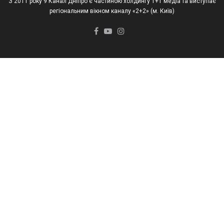
З 2011 року 9 Канал Дніпро є частиною холдингу 1+1 медіа та виступає
регіональним вікном каналу «2+2» (м. Київ)