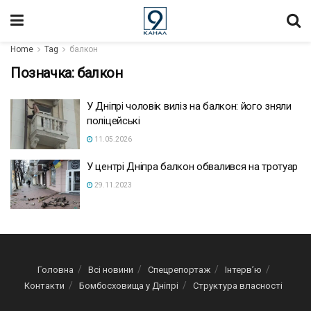
Home
Tag
балкон
Позначка:
балкон
У Дніпрі чоловік виліз на балкон: його зняли
поліцейські
11.05.2026
У центрі Дніпра балкон обвалився на тротуар
29.11.2023
Головна
Всі новини
Спецрепортаж
Інтерв’ю
Контакти
Бомбосховища у Дніпрі
Структура власності