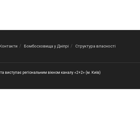
Контакти
Бомбосховища у Дніпрі
Структура власності
та виступає регіональним вікном каналу «2+2» (м. Київ)