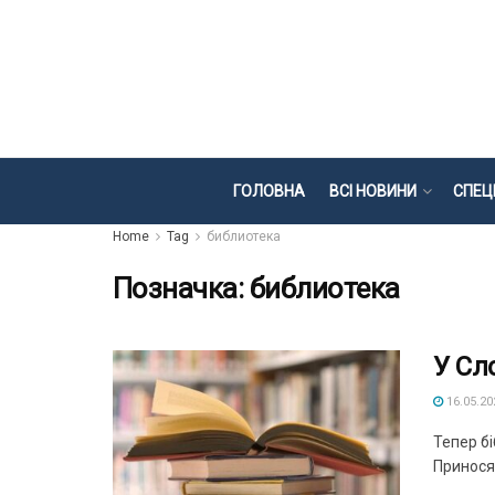
ГОЛОВНА
ВСІ НОВИНИ
СПЕЦ
Home
Tag
библиотека
Позначка:
библиотека
У Сл
16.05.20
Тепер бі
Приносят