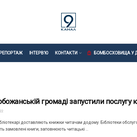
РЕПОРТАЖ
ІНТЕРВ’Ю
КОНТАКТИ
БОМБОСХОВИЩА У Д
обожанській громаді запустили послугу
22
бліотекарі доставляють книжки читачам додому. Бібліотеки обслуго
ь замовлені книги, заповнюють читацькі ...