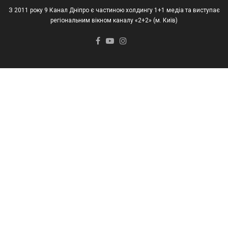
З 2011 року 9 Канал Дніпро є частиною холдингу 1+1 медіа та виступає
регіональним вікном каналу «2+2» (м. Київ)