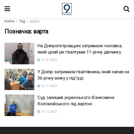
Home
Tag
варта
Позначка:
варта
На Дніпропетровщині затримали чоловіка,
який цілий рік ґвалтував 11-річну дівчинку
11.12.2023
У Дніпрі затримали ґвалтівника, який напав на
36-річну жінку у під’їзді
24.11.2023
Суд залишив українського бізнесмена
Коломойського під вартою
10.11.2023