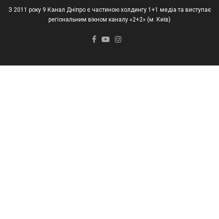
З 2011 року 9 Канал Дніпро є частиною холдингу 1+1 медіа та виступає
регіональним вікном каналу «2+2» (м. Київ)