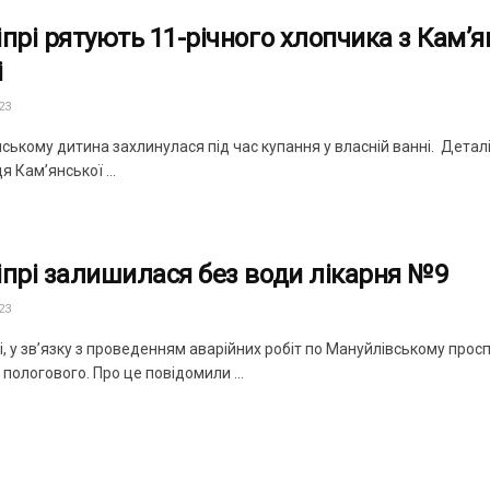
іпрі рятують 11-річного хлопчика з Кам’я
і
23
ському дитина захлинулася під час купання у власній ванні. Деталі 
я Кам’янської ...
іпрі залишилася без води лікарня №9
23
, у зв’язку з проведенням аварійних робіт по Мануйлівському прос
пологового. Про це повідомили ...