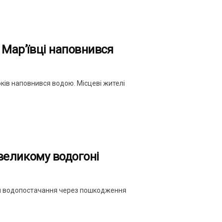
 Мар’ївці наповнився
оків наповнився водою. Місцеві жителі
 великому водогоні
ня водопостачання через пошкодження