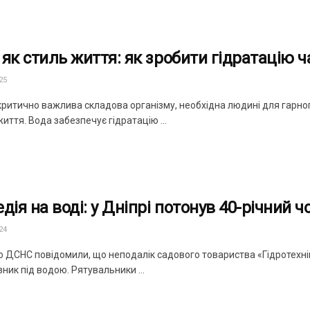
 як стиль життя: як зробити гідратацію 
25
критично важлива складова організму, необхідна людині для гарног
иття. Вода забезпечує гідратацію ...
дія на воді: у Дніпрі потонув 40-річний ч
24
о ДСНС повідомили, що неподалік садового товариства «Гідротехнік
зник під водою. Рятувальники ...