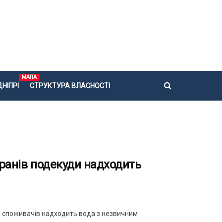
МАПА
НІПРІ
СТРУКТУРА ВЛАСНОСТІ
кранів подекуди надходить
ни споживачів надходить вода з незвичним