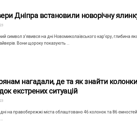
ери Дніпра встановили новорічну ялинку
23
ий символ зʼявився на дні Новомиколаївського карʼєру, глибина як
йверів. Вони щороку показують ...
рянам нагадали, де та як знайти колонки
док екстрених ситуацій
23
дні на правобережжі міста облаштовано 46 колонок та 86 ємностей 
..