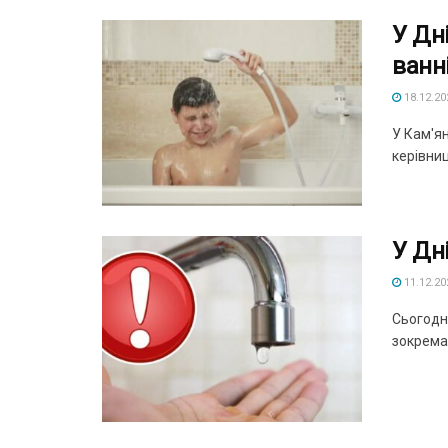
У Дн
ванн
18.12.20
У Кам'ян
керівниц
У Дн
11.12.20
Сьогодні
зокрема 