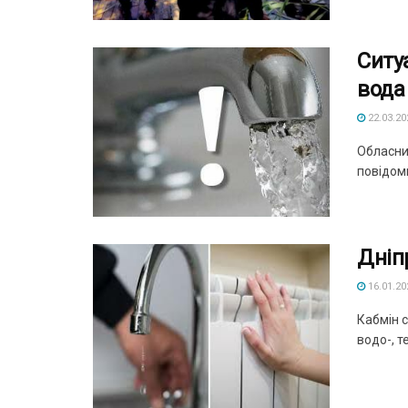
Ситу
вода
22.03.20
Обласний
повідом
Дніп
16.01.20
Кабмін 
водо-, т