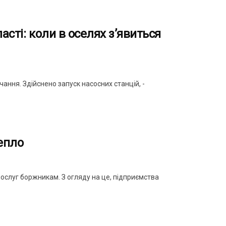
асті: коли в оселях з’явиться
ння. Здійснено запуск насосних станцій, -
епло
слуг боржникам. З огляду на це, підприємства