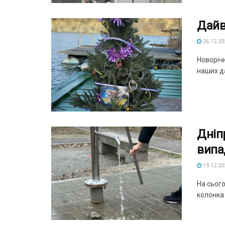
Дайв
26.12.20
Новорічн
наших да
Дніп
випа
19.12.20
На сього
колонка .