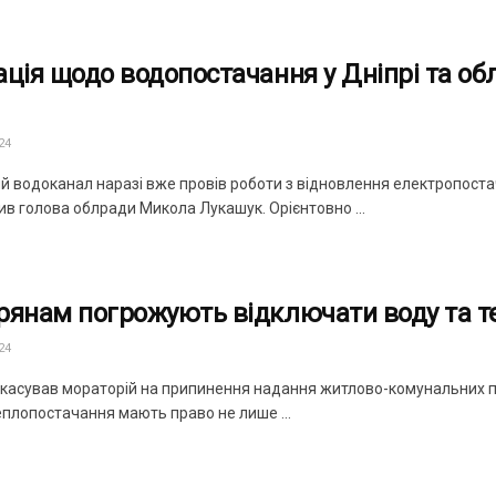
ація щодо водопостачання у Дніпрі та обл
24
 водоканал наразі вже провів роботи з відновлення електропостача
ив голова облради Микола Лукашук. Орієнтовно ...
рянам погрожують відключати воду та т
24
скасував мораторій на припинення надання житлово-комунальних по
еплопостачання мають право не лише ...