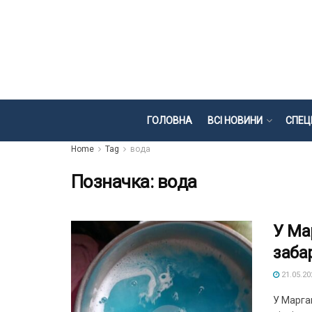
ГОЛОВНА
ВСІ НОВИНИ
СПЕЦ
Home
Tag
вода
Позначка:
вода
У Ма
заба
21.05.20
У Марга