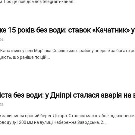
м. Про це повідомляє telegram-канал ...
е 15 років без води: ставок «Качатник» у
26
Качатник» у селі Мар’ївка Софіївського району вперше за багато р
ають, що раніше по цій ...
ста без води: у Дніпрі сталася аварія на
25
и залишився правий берег Дніпра. Сталося масштабне відключен
воду д-1200 мм на вулиці Набережна Заводська, 2. ...