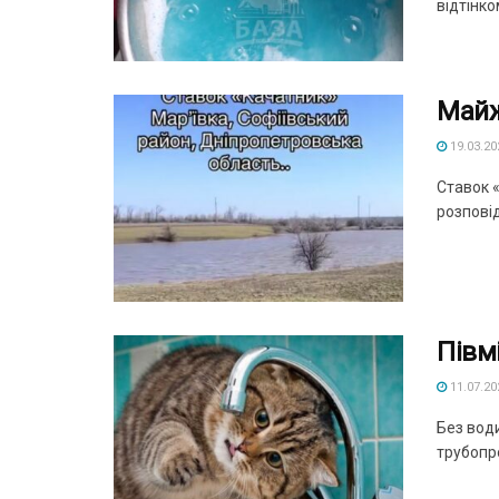
відтінко
Майж
19.03.20
Ставок «
розповід
Півмі
11.07.20
Без вод
трубопро