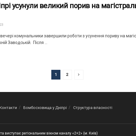
іпрі усунули великий порив на магістрал
23
вечері комунальники завершили роботи з усунення пориву на магіс
ій Заводській. Після ...
1
2
Контакти
Бомбосховища у Дніпрі
Структура власності
та виступає регіональним вікном каналу «2+2» (м. Київ)