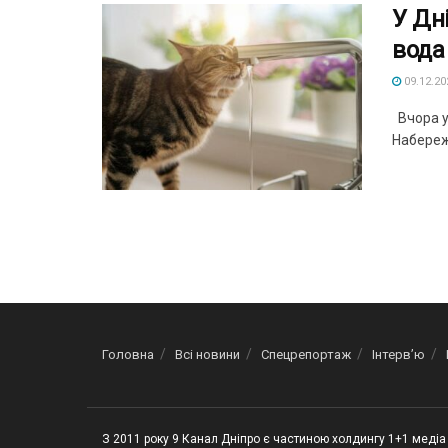
У Дн
вода
09.12.20
Вчора у
Набережн
Головна
Всі новини
Спецрепортаж
Інтерв’ю
З 2011 року 9 Канал Дніпро є частиною холдингу 1+1 медіа 