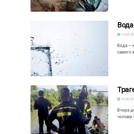
Вода
12.04.20
Вода — 
самого ж
Траге
14.06.20
Вчора д
чоловік 