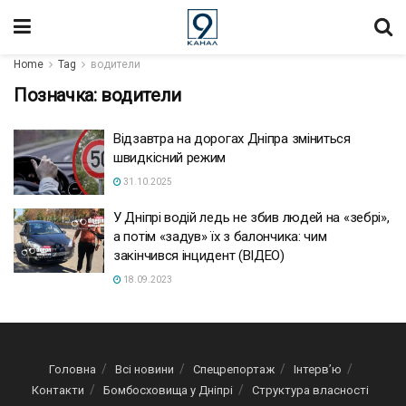
Home
Tag
водители
Позначка:
водители
Відзавтра на дорогах Дніпра зміниться
швидкісний режим
31.10.2025
У Дніпрі водій ледь не збив людей на «зебрі»,
а потім «задув» їх з балончика: чим
закінчився інцидент (ВІДЕО)
18.09.2023
Головна
Всі новини
Спецрепортаж
Інтерв’ю
Контакти
Бомбосховища у Дніпрі
Структура власності