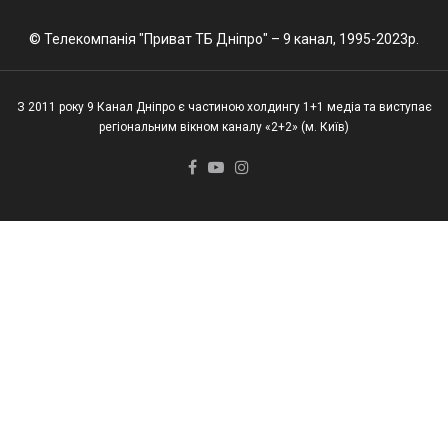
© Телекомпанія "Приват ТБ Дніпро" – 9 канал, 1995-2023р.
З 2011 року 9 Канал Дніпро є частиною холдингу 1+1 медіа та виступає
регіональним вікном каналу «2+2» (м. Київ)