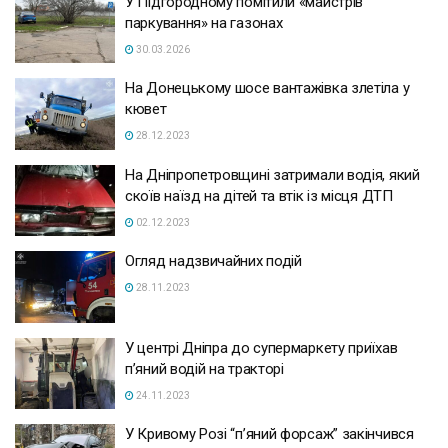
У Підгородному помітили «майстрів
паркування» на газонах
30.03.2026
На Донецькому шосе вантажівка злетіла у
кювет
28.12.2023
На Дніпропетровщині затримали водія, який
скоїв наїзд на дітей та втік із місця ДТП
02.12.2023
Огляд надзвичайних подій
28.11.2023
У центрі Дніпра до супермаркету приїхав
п’яний водій на тракторі
24.11.2023
У Кривому Розі “п’яний форсаж” закінчився