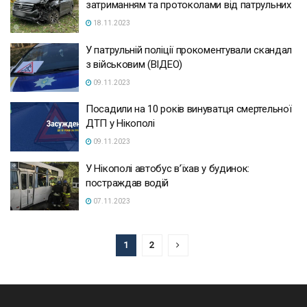
затриманням та протоколами від патрульних
18.11.2023
У патрульній поліції прокоментували скандал
з військовим (ВІДЕО)
09.11.2023
Посадили на 10 років винуватця смертельної
ДТП у Нікополі
09.11.2023
У Нікополі автобус в’їхав у будинок:
постраждав водій
07.11.2023
1
2