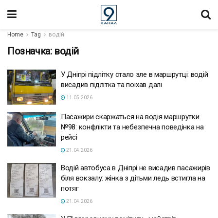
Home
Tag
водій
Позначка:
водій
У Дніпрі підлітку стало зле в маршрутці: водій
висадив підлітка та поїхав далі
11.05.2026
Пасажири скаржаться на водія маршрутки
№98: конфлікти та небезпечна поведінка на
рейсі
21.04.2026
Водій автобуса в Дніпрі не висадив пасажирів
біля вокзалу: жінка з дітьми ледь встигла на
потяг
21.04.2026