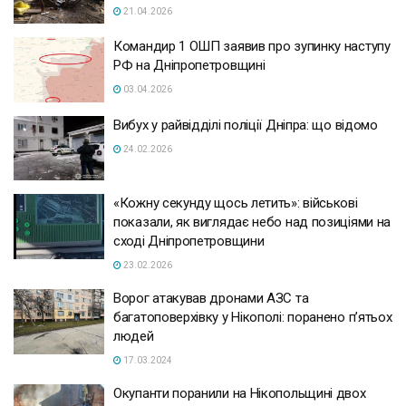
21.04.2026
Командир 1 ОШП заявив про зупинку наступу
РФ на Дніпропетровщині
03.04.2026
Вибух у райвідділі поліції Дніпра: що відомо
24.02.2026
«Кожну секунду щось летить»: військові
показали, як виглядає небо над позиціями на
сході Дніпропетровщини
23.02.2026
Ворог атакував дронами АЗС та
багатоповерхівку у Нікополі: поранено п’ятьох
людей
17.03.2024
Окупанти поранили на Нікопольщині двох