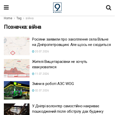
Home
Tag
війна
Позначка:
війна
Росіяни заявили про захоплення села Вільне
на Дніпропетровщині. Але щось не сходиться
20.07.2026
Жителі Вищетарасівки не хочуть
евакуюватися
11.07.2026
Зміни в роботі АЗС WOG
02.07.2026
У Дніпрі волонтер самостійно накриває
пошкоджений після обстрілу дах будинку