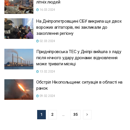
літніх людей
16.03.2024
На Дніпропетровщині СБУ викрила ще двох
ворожих агітаторів, які закликали до
захоплення регіону
02.03.2024
Придніпровська ТЕС у Дніпрі вийшла з ладу
після нічного удару дронами: відновлення
може тривати місяці
13.02.2024
Обстріл Нікопольщини: ситуація в області на
ранок
09.02.2024
1
2
…
35