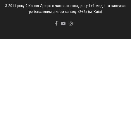
З 2011 року 9 Канал Дніпро є частиною холдингу 1+1 медіа та виступає
регіональним вікном каналу «2+2» (м. Київ)