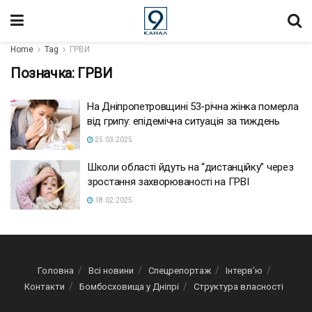
Home
Tag
ГРВИ
Позначка:
ГРВИ
На Дніпропетровщині 53-річна жінка померла
від грипу: епідемічна ситуація за тиждень
25.03.2025
Школи області йдуть на “дистанційку” через
зростання захворюваності на ГРВІ
18.02.2025
Головна
Всі новини
Спецрепортаж
Інтерв’ю
Контакти
Бомбосховища у Дніпрі
Структура власності