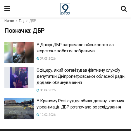
Home
Tag
ДБР
Позначка:
ДБР
У Дніпрі ДБР затримало військового за
жорстоке побиття побратима
07.05.2026
Офіцеру, який організував фіктивну службу
депутатки Дніпропетровської обласної ради,
додали обвинувачення
08.04.2026
У Кривому Розі суддя збила дитину: хлопчик
у реанімації, ДБР розпочало розслідування
10.02.2026