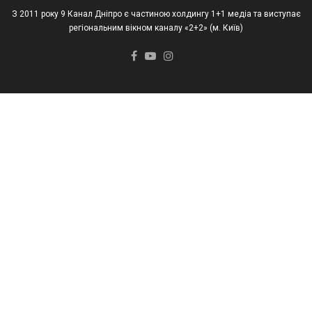
З 2011 року 9 Канал Дніпро є частиною холдингу 1+1 медіа та виступає
регіональним вікном каналу «2+2» (м. Київ)