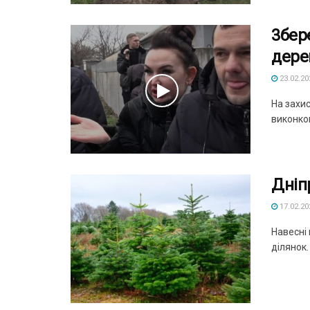
3бер
дере
23.02.20
На захис
виконком
Дніп
17.02.20
Навесні
ділянок.