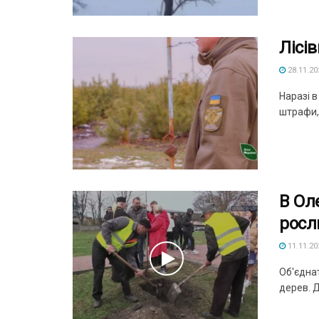
Лісі
28.11.20
Наразі 
штрафи,
В Ол
росл
11.11.20
Об'єдна
дерев. Д