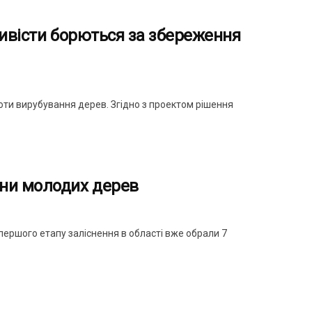
тивісти борються за збереження
роти вирубування дерев. Згідно з проектом рішення
они молодих дерев
ершого етапу заліснення в області вже обрали 7