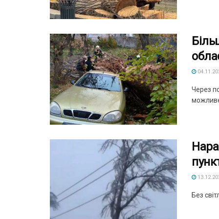
Біль
обла
04.11.20
Через по
можливе,
Нара
пункт
13.12.20
Без світ