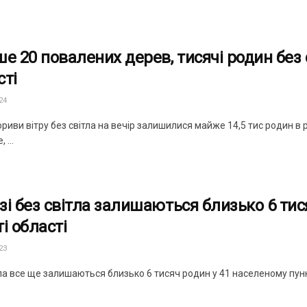
ше 20 повалених дерев, тисячі родин без 
сті
24
риви вітру без світла на вечір залишилися майже 14,5 тис родин в 
 ...
зі без світла залишаються близько 6 тис
і області
23
ла все ще залишаються близько 6 тисяч родин у 41 населеному пункті