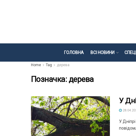
ГОЛОВНА
ВСІ НОВИНИ
СПЕЦ
Home
Tag
дерева
Позначка:
дерева
У Дн
28.04.20
У Дніпр
повідомл