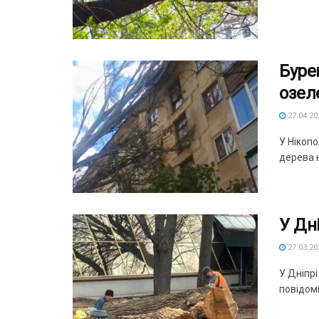
Бурев
озел
27.04.20
У Нікопо
дерева н
У Дн
27.03.20
У Дніпр
повідоми