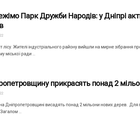
ежімо Парк Дружби Народів: у Дніпрі ак
в
22
т лісу. Жителі індустрiального району вийшли на мирне зібрання п
у міської ради ...
ропетровщину прикрасять понад 2 міль
22
 на Дніпропетровщині висадять понад 2 мільони нових дерев. Для п
 Загалом ...