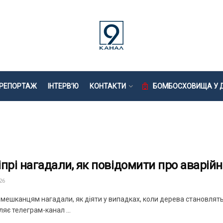
РЕПОРТАЖ
ІНТЕРВ’Ю
КОНТАКТИ
БОМБОСХОВИЩА У Д
іпрі нагадали, як повідомити про аварій
26
і мешканцям нагадали, як діяти у випадках, коли дерева становлят
яє телеграм-канал ...