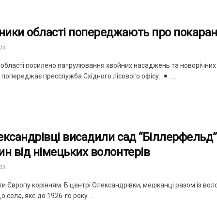
вники області попереджають про покаран
23
в області посилено патрулювання хвойних насаджень та новорічних
 попереджає пресслужба Східного лісового офісу:
...
ександрівці висадили сад “Біллерфельд” 
ин від німецьких волонтерів
23
ти Європу корінням. В центрі Олександрівки, мешканці разом із в
о села, яке до 1926-го року ...