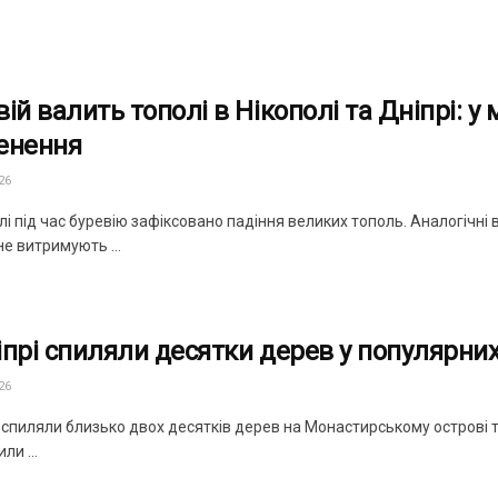
ій валить тополі в Нікополі та Дніпрі: у
енення
26
лі під час буревію зафіксовано падіння великих тополь. Аналогічні 
е витримують ...
іпрі спиляли десятки дерев у популярних
26
і спиляли близько двох десятків дерев на Монастирському острові 
ли ...