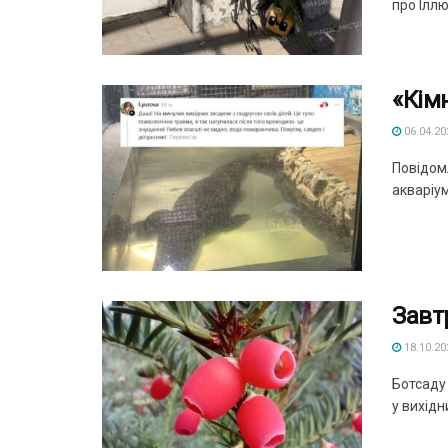
про Іллю
«Кім
06.04.20
Повідомл
акваріум
Завт
18.10.20
Ботсаду
у вихідн