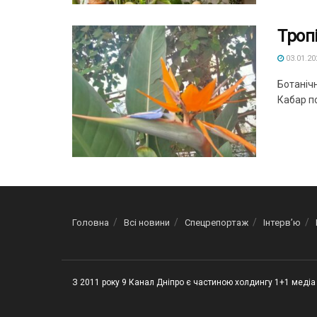
Троп
03.01.20
Ботаніч
Кабар п
Головна
Всі новини
Спецрепортаж
Інтерв’ю
З 2011 року 9 Канал Дніпро є частиною холдингу 1+1 медіа 