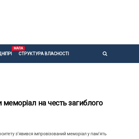
МАПА
НІПРІ
СТРУКТУРА ВЛАСНОСТІ
 меморіал на честь загиблого
рситету з’явився імпровізований меморіал у пам’ять