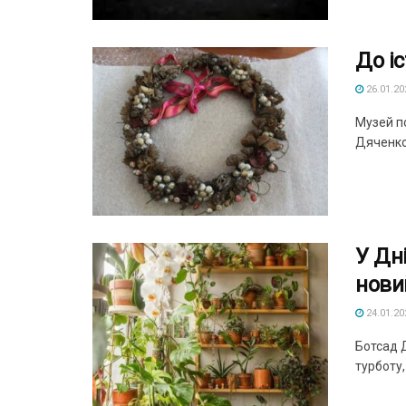
До і
26.01.20
Музей п
Дяченко 
У Дн
нови
24.01.20
Ботсад Д
турботу, 