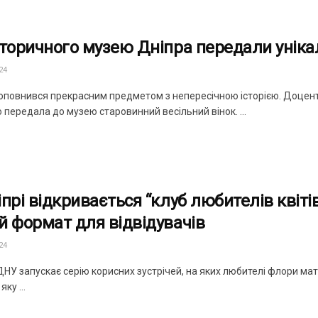
сторичного музею Дніпра передали унік
24
оповнився прекрасним предметом з непересічною історією. Доцент
передала до музею старовинний весільний вінок. ...
іпрі відкривається “клуб любителів квіті
й формат для відвідувачів
24
НУ запускає серію корисних зустрічей, на яких любителі флори мат
яку ...