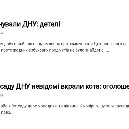
нували ДНУ: деталі
24
лу добу надійшло повідомлення про замінування Дніпровського нац
 проте жодних вибухових предметів не було знайдено. ...
тсаду ДНУ невідомі вкрали кота: оголоше
24
районі ботсаду двоє молодиків та дівчина, ймовірно, шукали заклад
повз, ...