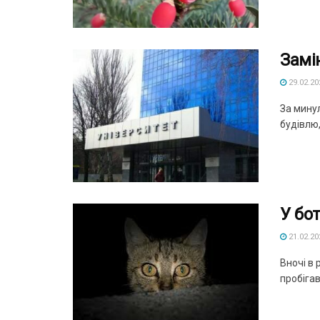
Замі
29.02.20
За мину
будівлю,
У бо
21.02.20
Вночі в 
пробігав 