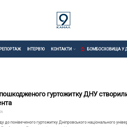
РЕПОРТАЖ
ІНТЕРВ’Ю
КОНТАКТИ
БОМБОСХОВИЩА У Д
 пошкодженого гуртожитку ДНУ створили
ента
26
оду до понівеченого гуртожитку Дніпровського національного уніве