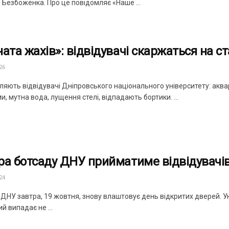
 Безбоженка. Про це повідомляє «Наше ...
ната жахів»: відвідувачі скаржаться на с
26
яють відвідувачі Дніпровського національного університету: аквар
и, мутна вода, лущення стелі, відпадають бортики. ...
ра ботсаду ДНУ прийматиме відвідувачів:
24
 ДНУ завтра, 19 жовтня, знову влаштовує день відкритих дверей. У
ий випадає не ...