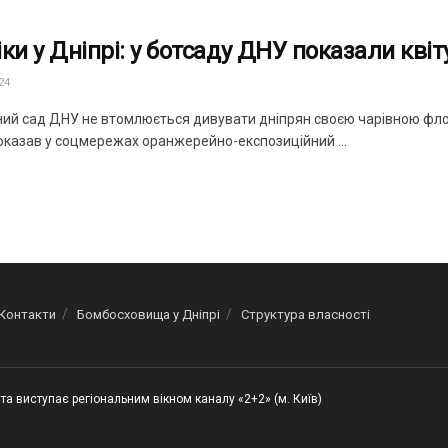
іки у Дніпрі: у ботсаду ДНУ показали кві
24
ний сад ДНУ не втомлюється дивувати дніпрян своєю чарівною фло
оказав у соцмережах оранжерейно-експозиційний ...
Контакти
Бомбосховища у Дніпрі
Структура власності
та виступає регіональним вікном каналу «2+2» (м. Київ)