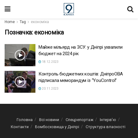
Home
Tag
економіка
Позначка:
економіка
Майже мільярд на ЗСУ: у Дніпрі ухвалили
бюджет на 2024 рік
18.12.2023
Контроль бюджетних коштів: ДніпроОВА
підписала меморандум із “YouControl”
20.11.2023
Головна
Всі новини
Спецрепортаж
Інтерв’ю
Контакти
Бомбосховища у Дніпрі
Структура власності