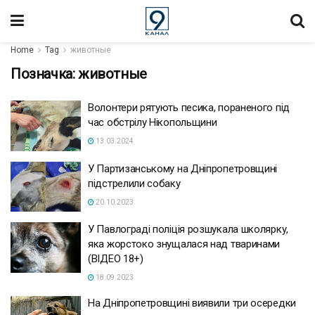
Home
Tag
животные
Позначка:
животные
Волонтери рятують песика, пораненого під
час обстрілу Нікопольщини
13.03.2024
У Партизанському на Дніпропетровщині
підстрелили собаку
20.10.2023
У Павлограді поліція розшукала школярку,
яка жорстоко знущалася над тваринами
(ВІДЕО 18+)
18.09.2023
На Дніпропетровщині виявили три осередки