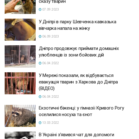
сказу тварин
07.09.2023
У Дніпрі в парку Шевченка кавказька
вівчарка напала на жінку
06.09.2023
Дніпро продовжує приймати домашніх
улюбленців із зони бойових дій
06.04.2022
У Мережі показали, як відбувається
евакуація тварин з Харкова до Дніпра
(ВІДЕО)
06.04.2022
Екзотичні біженці: у гімназії Кривого Рогу
оселилися носуха та єнот
13.03.2022
В Україні з’явився чат для допомоги