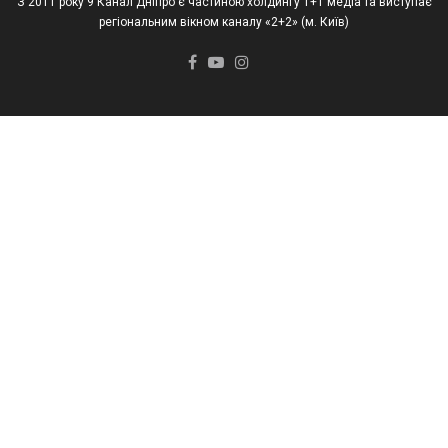
З 2011 року 9 Канал Дніпро є частиною холдингу 1+1 медіа та виступає
регіональним вікном каналу «2+2» (м. Київ)