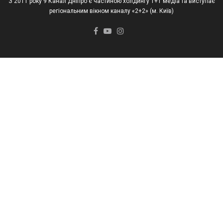
З 2011 року 9 Канал Дніпро є частиною холдингу 1+1 медіа та виступає
регіональним вікном каналу «2+2» (м. Київ)