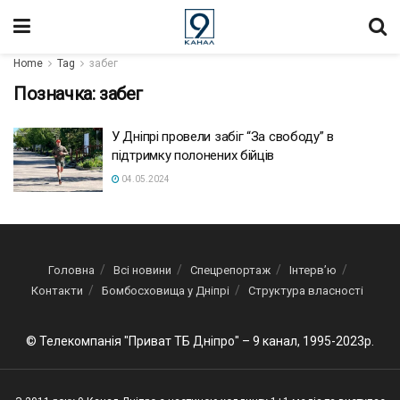
Home
Tag
забег
Позначка:
забег
У Дніпрі провели забіг “За свободу” в
підтримку полонених бійців
04.05.2024
Головна
Всі новини
Спецрепортаж
Інтерв’ю
Контакти
Бомбосховища у Дніпрі
Структура власності
© Телекомпанія "Приват ТБ Дніпро" – 9 канал, 1995-2023р.