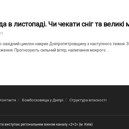
да в листопаді. Чи чекати сніг та великі
23
о-західний циклон накриє Дніпропетровщину з наступного тижня. З
ження. Прогнозують сильний вітер, налипання мокрого ...
Контакти
Бомбосховища у Дніпрі
Структура власності
та виступає регіональним вікном каналу «2+2» (м. Київ)