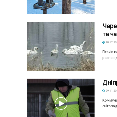
Чере
та ч
18.12.20
Птахів п
розпові
Дніп
29.11.20
Коммунал
снігопаді