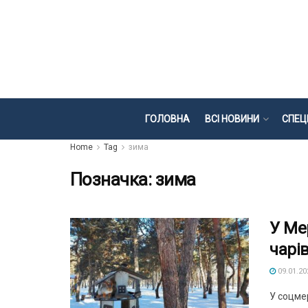
ГОЛОВНА
ВСІ НОВИНИ
СПЕЦ
Home
Tag
зима
Позначка:
зима
У Ме
чарі
09.01.20
У соцмер