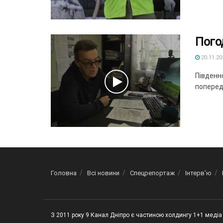
Пого
20.11.20
Південн
поперед
Головна
Всі новини
Спецрепортаж
Інтерв’ю
З 2011 року 9 Канал Дніпро є частиною холдингу 1+1 медіа 