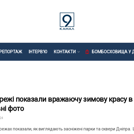
РЕПОРТАЖ
ІНТЕРВ’Ю
КОНТАКТИ
БОМБОСХОВИЩА У Д
режі показали вражаючу зимову красу в 
вні фото
24
ежах показали, як виглядають засніжені парки та сквери Дніпра. Це 