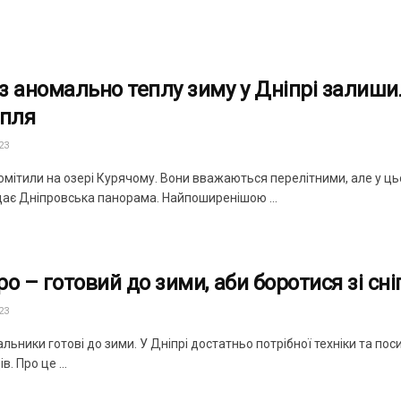
з аномально теплу зиму у Дніпрі залиши
апля
23
омітили на озері Курячому. Вони вважаються перелітними, але у ць
дає Дніпровська панорама. Найпоширенішою ...
ро – готовий до зими, аби боротися зі с
23
ьники готові до зими. У Дніпрі достатньо потрібної техніки та по
в. Про це ...