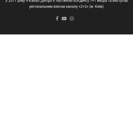
З 2011 року 9 Канал Дніпро є частиною холдингу 1+1 медіа та виступає
регіональним вікном каналу «2+2» (м. Київ)