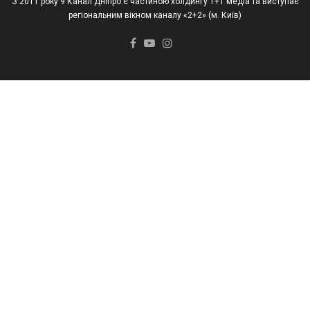
З 2011 року 9 Канал Дніпро є частиною холдингу 1+1 медіа та виступає
регіональним вікном каналу «2+2» (м. Київ)