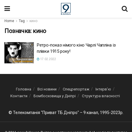
Home
Tag
кино
Позначка:
кино
Ретро-показ німого кіно Чарлі Чапліна із
плівки 1915 року!
17.02.2022
Головна
Всі новини
Спецрепортаж
Інтерв’ю
Контакти
Бомбосховища у Дніпрі
Структура власності
© Телекомпанія "Приват ТБ Дніпро" – 9 канал, 1995-2023р.