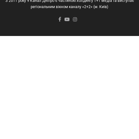
З 2011 року 9 Канал Дніпро є частиною холдингу 1+1 медіа та виступає
регіональним вікном каналу «2+2» (м. Київ)