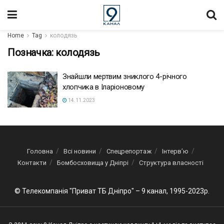
Home
Tag
колодязь
Позначка:
колодязь
Знайшли мертвим зниклого 4-річного
хлопчика в Іларіоновому
14.11.2023
Головна
Всі новини
Спецрепортаж
Інтерв’ю
Контакти
Бомбосховища у Дніпрі
Структура власності
© Телекомпанія "Приват ТБ Дніпро" – 9 канал, 1995-2023р.