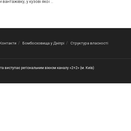
 вантажівку, у кузові якої ...
Контакти
Бомбосховища у Дніпрі
Структура власності
та виступає регіональним вікном каналу «2+2» (м. Київ)