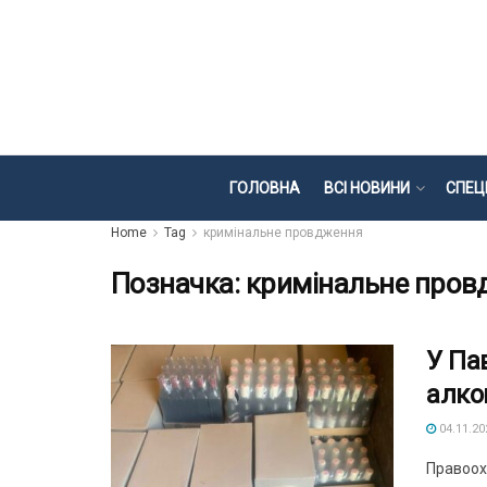
ГОЛОВНА
ВСІ НОВИНИ
СПЕЦ
Home
Tag
кримінальне провдження
Позначка:
кримінальне пров
У Па
алко
04.11.20
Правоохо