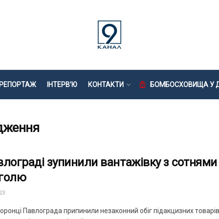
РЕПОРТАЖ
ІНТЕРВ’Ю
КОНТАКТИ
БОМБОСХОВИЩА У Д
дження
влограді зупинили вантажівку з сотнями
голю
23
ронці Павлограда припинили незаконний обіг підакцизних товарів. 