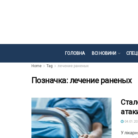
ГОЛОВНА
ВСІ НОВИНИ
СПЕЦ
Home
Tag
лечение раненых
Позначка:
лечение раненых
Стал
атак
04.01.20
У лікарн