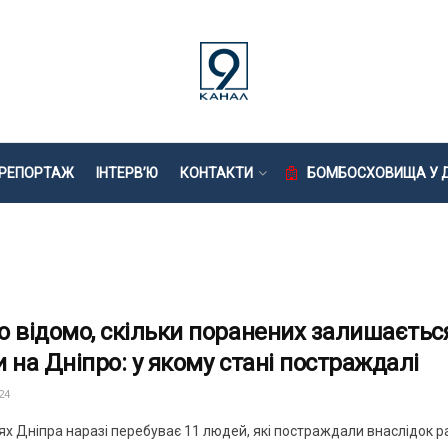
РЕПОРТАЖ
ІНТЕРВ’Ю
КОНТАКТИ
БОМБОСХОВИЩА У Д
о відомо, скільки поранених залишається
и на Дніпро: у якому стані постраждалі
24
ях Дніпра наразі перебуває 11 людей, які постраждали внаслідок ра