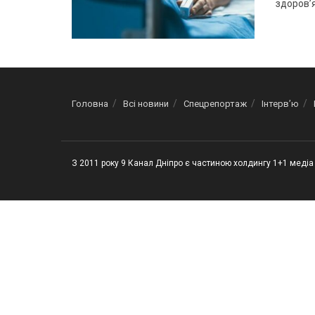
здоровʼя
Головна
Всі новини
Спецрепортаж
Інтерв’ю
З 2011 року 9 Канал Дніпро є частиною холдингу 1+1 медіа 