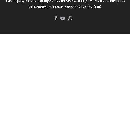
З 2011 року 9 Канал Дніпро є частиною холдингу 1+1 медіа та виступає
регіональним вікном каналу «2+2» (м. Київ)