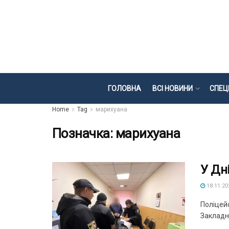
ГОЛОВНА
ВСІ НОВИНИ
СПЕЦ
Home
Tag
марихуана
Позначка:
марихуана
У Дн
18.11.20
Поліцей
Закладни