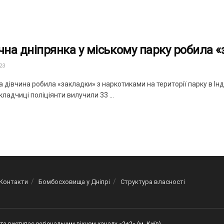
ічна дніпрянка у міському парку робила 
23
 дівчина робила «закладки» з наркотиками на території парку в Ін
ладчиці поліціянти вилучили 33 ...
Контакти
Бомбосховища у Дніпрі
Структура власності
та виступає регіональним вікном каналу «2+2» (м. Київ)