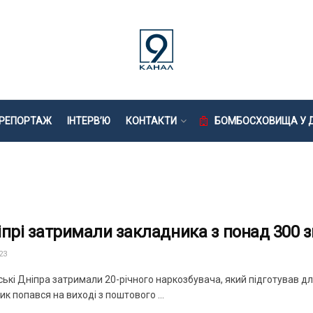
РЕПОРТАЖ
ІНТЕРВ’Ю
КОНТАКТИ
БОМБОСХОВИЩА У Д
іпрі затримали закладника з понад 300 
23
ські Дніпра затримали 20-річного наркозбувача, який підготував д
к попався на виході з поштового ...