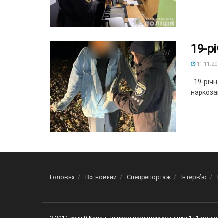
19-р
11.11.20
19-річна
наркозак
Головна
Всі новини
Спецрепортаж
Інтерв’ю
З 2011 року 9 Канал Дніпро є частиною холдингу 1+1 медіа 