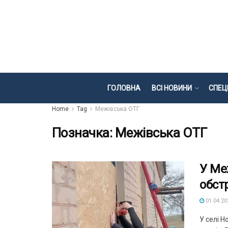
ГОЛОВНА
ВСІ НОВИНИ
СПЕЦ
Home
Tag
Межівська ОТГ
Позначка:
Межівська ОТГ
У Ме
обстр
01.04.20
У селі 