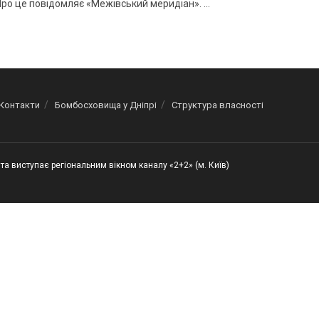
Про це повідомляє «Межівський меридіан». ...
Контакти
Бомбосховища у Дніпрі
Структура власності
та виступає регіональним вікном каналу «2+2» (м. Київ)