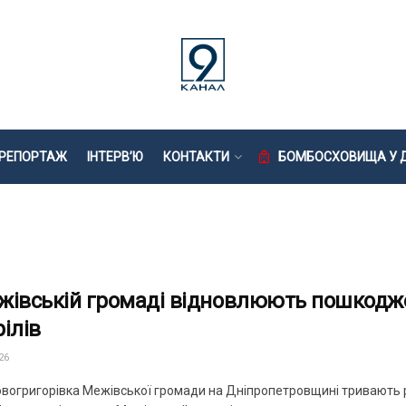
РЕПОРТАЖ
ІНТЕРВ’Ю
КОНТАКТИ
БОМБОСХОВИЩА У Д
жівській громаді відновлюють пошкодже
ілів
26
Новогригорівка Межівської громади на Дніпропетровщині тривають 