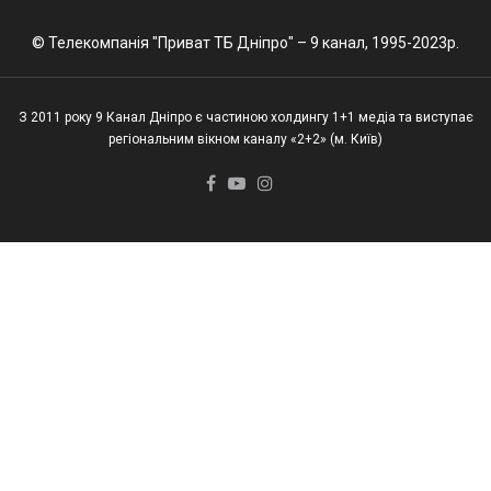
© Телекомпанія "Приват ТБ Дніпро" – 9 канал, 1995-2023р.
З 2011 року 9 Канал Дніпро є частиною холдингу 1+1 медіа та виступає
регіональним вікном каналу «2+2» (м. Київ)