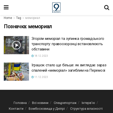
Home
Tag
мемориал
Позначка:
мемориал
Згоріли меморіал та зупинка громадського
транспорту: правоохоронці встановлюють
обставини
18.12.2023
Іграшок стало ще більше: як виглядає зараз
спалений «меморіал» загиблим на Перемозі
11.12.2023
Головна
Всі новини
Спецрепортаж
Інтерв’ю
Контакти
Бомбосховища у Дніпрі
Структура власності