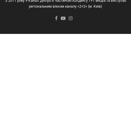
З 2011 року 9 Канал Дніпро є частиною холдингу 1+1 медіа та виступає
регіональним вікном каналу «2+2» (м. Київ)