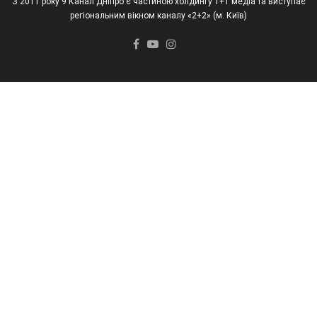
З 2011 року 9 Канал Дніпро є частиною холдингу 1+1 медіа та виступає
регіональним вікном каналу «2+2» (м. Київ)