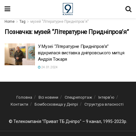
Home
Tag
музей "Літературне Придніпров'я"
Позначка:
музей “Літературне Придніпров’я”
У Музеї “Літературне Придніпров’я”
відкрилася виставка дніпровського митця
Андрія Токаря
24.01.2024
Головна
Всі новини
Спецрепортаж
Інтерв’ю
Контакти
Бомбосховища у Дніпрі
Структура власності
© Телекомпанія "Приват ТБ Дніпро" – 9 канал, 1995-2023р.