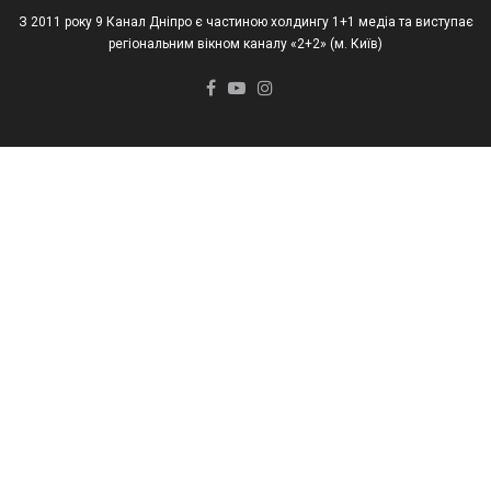
З 2011 року 9 Канал Дніпро є частиною холдингу 1+1 медіа та виступає
регіональним вікном каналу «2+2» (м. Київ)