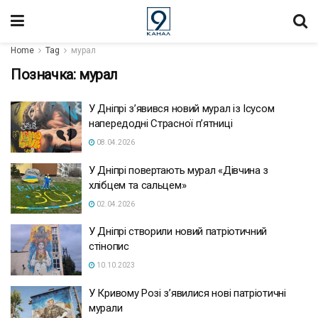
Home
Tag
мурал
Позначка:
мурал
У Дніпрі з’явився новий мурал із Ісусом
напередодні Страсної п’ятниці
08.04.2026
У Дніпрі повертають мурал «Дівчина з
хлібцем та сальцем»
02.04.2026
У Дніпрі створили новий патріотичний
стінопис
10.10.2023
У Кривому Розі з’явилися нові патріотичні
мурали