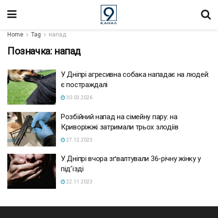
Home
Tag
напад
Позначка:
напад
У Дніпрі агресивна собака нападає на людей:
є постраждалі
30.03.2026
Розбійний напад на сімейну пару: на
Криворіжжі затримали трьох злодіїв
27.12.2023
У Дніпрі вчора зґвалтували 36-річну жінку у
під’їзді
22.11.2023