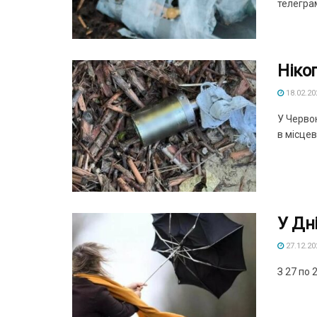
телеграм
Ніко
18.02.20
У Черво
в місцев
У Дн
27.12.20
З 27 по 