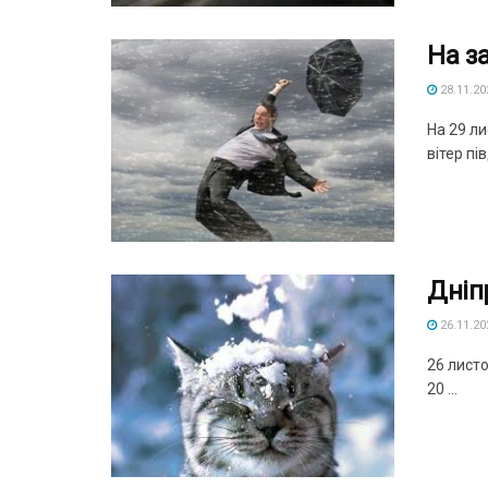
На з
28.11.20
На 29 ли
вітер пі
Дніп
26.11.20
26 листо
20 ...