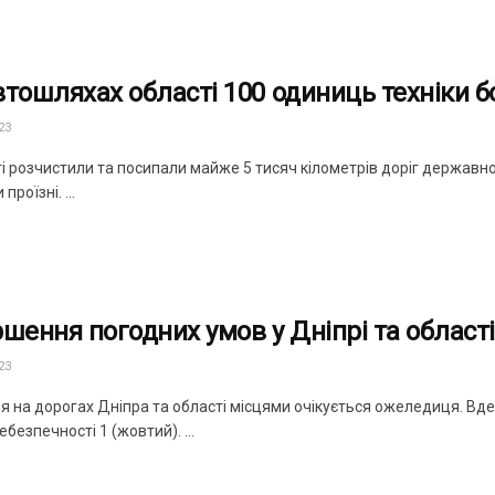
втошляхах області 100 одиниць техніки б
23
ті розчистили та посипали майже 5 тисяч кілометрів доріг державн
 проїзні. ...
ршення погодних умов у Дніпрі та області
23
я на дорогах Дніпра та області місцями очікується ожеледиця. Вде
ебезпечності 1 (жовтий). ...