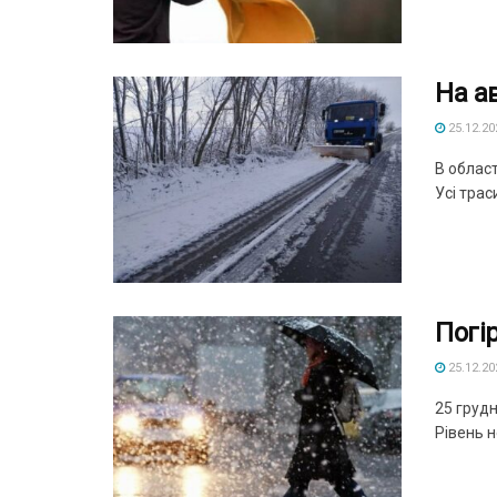
На а
25.12.20
В облас
Усі траси
Погі
25.12.20
25 грудн
Рівень н