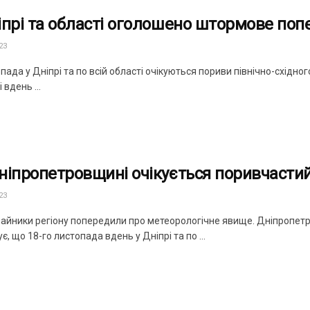
іпрі та області оголошено штормове по
23
пада у Дніпрі та по всій області очікуються пориви північно-східног
 вдень ...
ніпропетровщині очікується поривчастий
23
айники регіону попередили про метеорологічне явище. Дніпропетро
є, що 18-го листопада вдень у Дніпрі та по ...