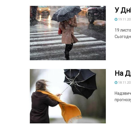
У Дн
19.11.20
19 листо
Сьогодні
На Д
18.11.20
Надзвич
прогнозу