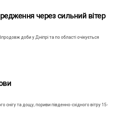
ередження через сильний вітер
продовж доби у Дніпрі та по області очікується
ови
го снігу та дощу, пориви південно-східного вітру 15-