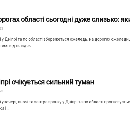
орогах області сьогодні дуже слизько: як
23
 у Дніпрі та по області збережеться ожеледь, на дорогах ожеледиц
еся від поїздок ...
іпрі очікується сильний туман
23
 увечері, вночі та завтра зранку у Дніпрі та по області прогнозуєть
 I ...