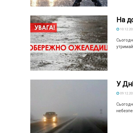
На д
10.12.20
Сьогодні
утримайт
У Дн
09.12.20
Сьогодні
небезпеки