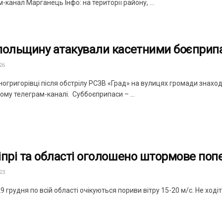
-канал Марганець Інфо: на території району, ...
польщину атакували касетними боєприп
26
ногригорівці після обстрілу РСЗВ «Град» на вулицях громади знахо
ому телеграм-каналі. Суббоєприпаси – ...
іпрі та області оголошено штормове поп
23
29 грудня по всій області очікуються пориви вітру 15-20 м/с. Не ход