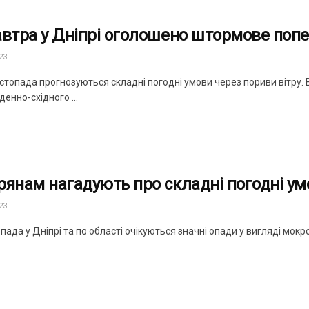
автра у Дніпрі оголошено штормове поп
23
стопада прогнозуються складні погодні умови через пориви вітру. В
вденно-східного ...
рянам нагадують про складні погодні ум
23
пада у Дніпрі та по області очікуються значні опади у вигляді мокро