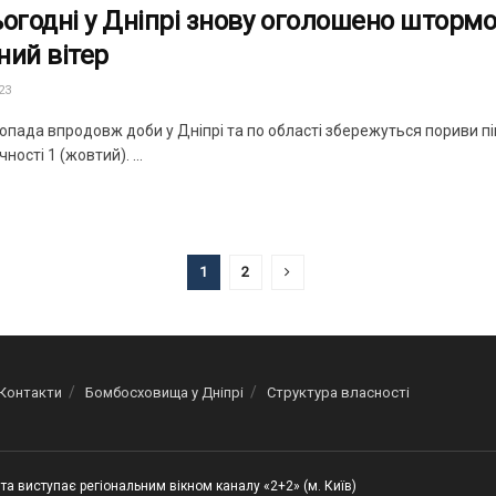
ьогодні у Дніпрі знову оголошено шторм
ний вітер
23
пада впродовж доби у Дніпрі та по області збережуться пориви пів
ності 1 (жовтий). ...
1
2
Контакти
Бомбосховища у Дніпрі
Структура власності
та виступає регіональним вікном каналу «2+2» (м. Київ)