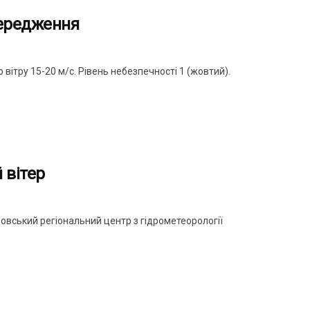
передження
о вітру 15-20 м/с. Рівень небезпечності 1 (жовтий).
 вітер
вський регіональний центр з гідрометеорології