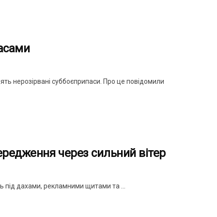
асами
дять нерозірвані суббоєприпаси. Про це повідомили
ередження через сильний вітер
іть під дахами, рекламними щитами та ...