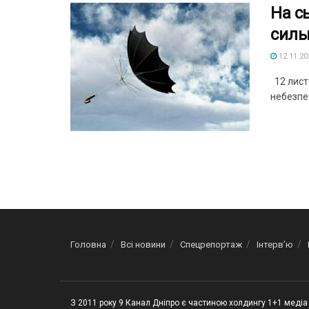
На с
силь
12.11.20
12 листо
небезпеч
Головна
Всі новини
Спецрепортаж
Інтерв’ю
З 2011 року 9 Канал Дніпро є частиною холдингу 1+1 медіа 