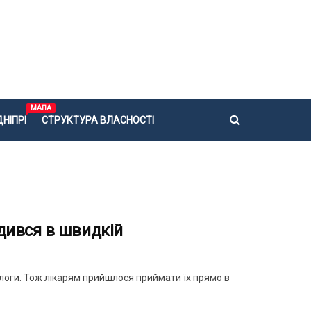
МАПА
НІПРІ
СТРУКТУРА ВЛАСНОСТІ
дився в швидкій
ологи. Тож лікарям прийшлося приймати їх прямо в