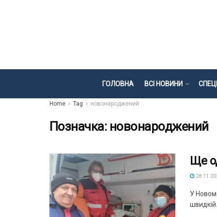
ГОЛОВНА
ВСІ НОВИНИ
СПЕЦ
Home
Tag
новонароджений
Позначка:
новонароджений
Ще о
28.11.20
У Новомо
швидкій. 