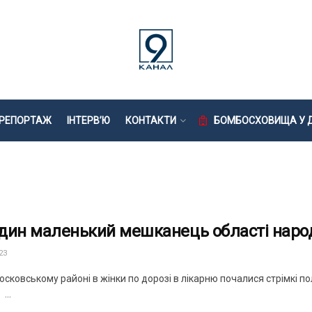
РЕПОРТАЖ
ІНТЕРВ’Ю
КОНТАКТИ
БОМБОСХОВИЩА У Д
дин маленький мешканець області наро
23
сковському районі в жінки по дорозі в лікарню почалися стрімкі п
...