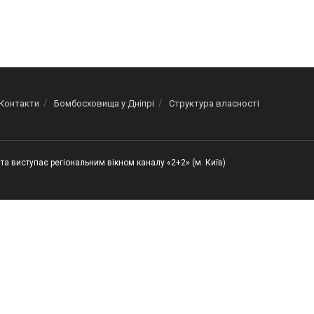
Контакти
Бомбосховища у Дніпрі
Структура власності
та виступає регіональним вікном каналу «2+2» (м. Київ)