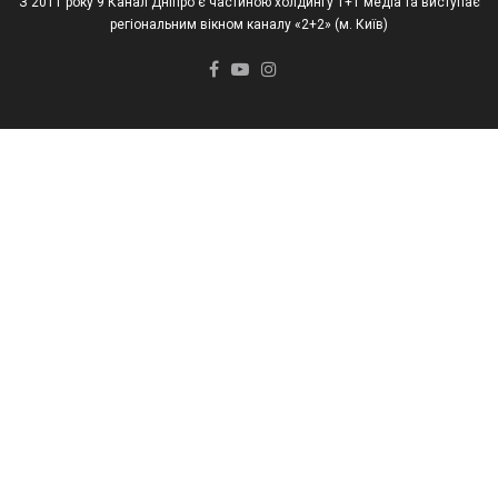
З 2011 року 9 Канал Дніпро є частиною холдингу 1+1 медіа та виступає
регіональним вікном каналу «2+2» (м. Київ)