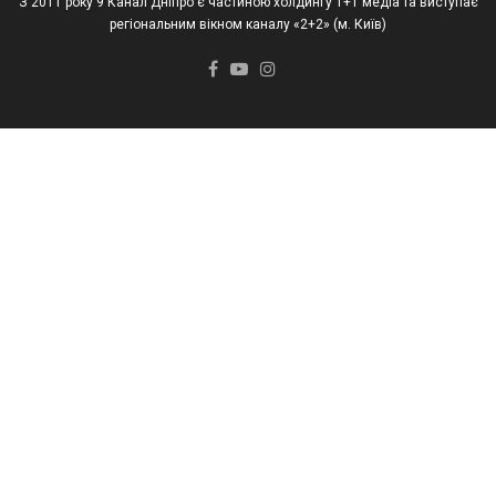
З 2011 року 9 Канал Дніпро є частиною холдингу 1+1 медіа та виступає
регіональним вікном каналу «2+2» (м. Київ)