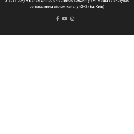
З 2011 року 9 Канал Дніпро є частиною холдингу 1+1 медіа та виступає
регіональним вікном каналу «2+2» (м. Київ)