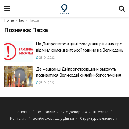
Home
Tag
Пасха
Позначка:
Пасха
На Дніпропетровщині скасували рішення про
відміну комендантської години на Великдень
23.04.2022
Де мешканці Дніпропетровщини зможуть
подивитися Великодні онлайн-богослужіння
23.04.2022
Головна
Всі новини
Спецрепортаж
Інтерв’ю
Контакти
Бомбосховища у Дніпрі
Структура власності