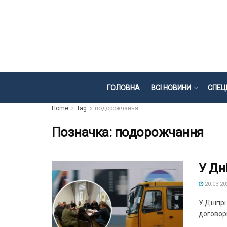
ГОЛОВНА
ВСІ НОВИНИ
СПЕЦ
Home
Tag
подорожчання
Позначка:
подорожчання
У Дн
20.03.20
У Дніпр
договори.