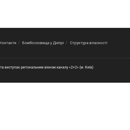
Контакти
Бомбосховища у Дніпрі
Структура власності
та виступає регіональним вікном каналу «2+2» (м. Київ)