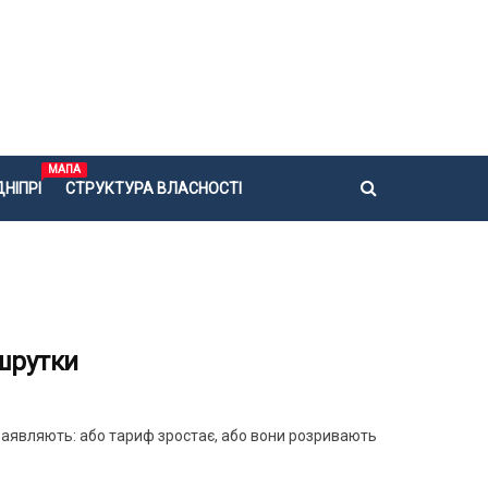
МАПА
НІПРІ
СТРУКТУРА ВЛАСНОСТІ
шрутки
 заявляють: або тариф зростає, або вони розривають