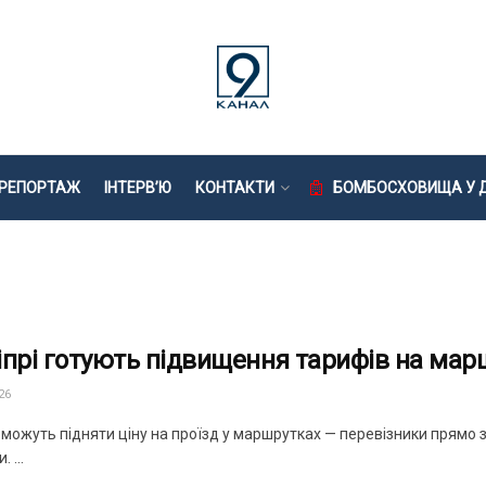
РЕПОРТАЖ
ІНТЕРВ’Ю
КОНТАКТИ
БОМБОСХОВИЩА У Д
іпрі готують підвищення тарифів на мар
26
і можуть підняти ціну на проїзд у маршрутках — перевізники прямо
 ...