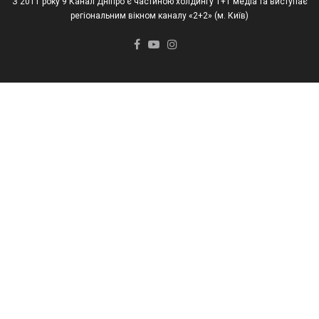
З 2011 року 9 Канал Дніпро є частиною холдингу 1+1 медіа та виступає
регіональним вікном каналу «2+2» (м. Київ)