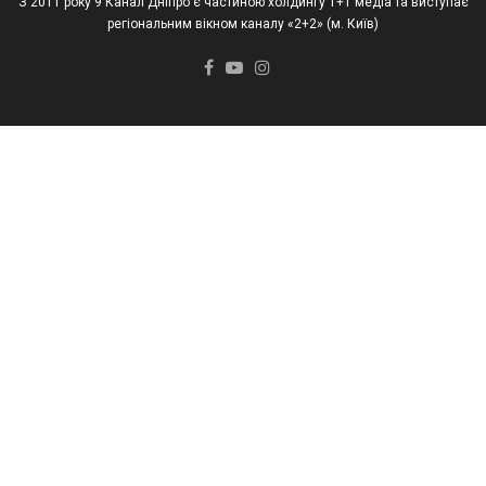
З 2011 року 9 Канал Дніпро є частиною холдингу 1+1 медіа та виступає
регіональним вікном каналу «2+2» (м. Київ)