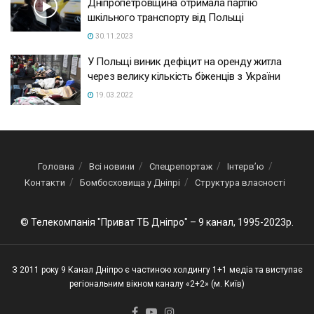
Дніпропетровщина отримала партію
шкільного транспорту від Польщі
30.11.2023
У Польщі виник дефіцит на оренду житла
через велику кількість біженців з України
19.03.2022
Головна
Всі новини
Спецрепортаж
Інтерв’ю
Контакти
Бомбосховища у Дніпрі
Структура власності
© Телекомпанія "Приват ТБ Дніпро" – 9 канал, 1995-2023р.
З 2011 року 9 Канал Дніпро є частиною холдингу 1+1 медіа та виступає
регіональним вікном каналу «2+2» (м. Київ)