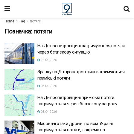
Home
Tag
потяги
Позначка:
потяги
На Дніпропетровщині затримуються потяги
через безпекову ситуацію
22.04.2026
Зранку на Дніпропетровщині затримуються
приміські потяги
07.04.2026
На Дніпропетровщині приміські потяги
затримуються через безпекову загрозу
03.04.2026
Масовані атаки дронів: по всій Україні
затримуються потяги, зокрема на