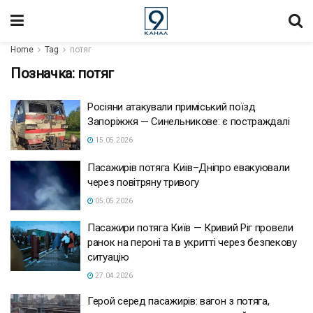
Home
Tag
потяг
Позначка:
потяг
Росіяни атакували приміський поїзд
Запоріжжя — Синельникове: є постраждалі
15.05.2026
Пасажирів потяга Київ–Дніпро евакуювали
через повітряну тривогу
05.05.2026
Пасажири потяга Київ — Кривий Ріг провели
ранок на пероні та в укритті через безпекову
ситуацію
27.04.2026
Герой серед пасажирів: вагон з потяга,