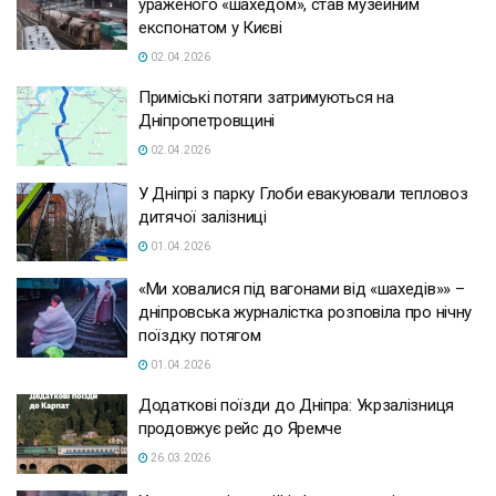
ураженого «шахедом», став музейним
експонатом у Києві
02.04.2026
Приміські потяги затримуються на
Дніпропетровщині
02.04.2026
У Дніпрі з парку Глоби евакуювали тепловоз
дитячої залізниці
01.04.2026
«Ми ховалися під вагонами від «шахедів»» –
дніпровська журналістка розповіла про нічну
поїздку потягом
01.04.2026
Додаткові поїзди до Дніпра: Укрзалізниця
продовжує рейс до Яремче
26.03.2026