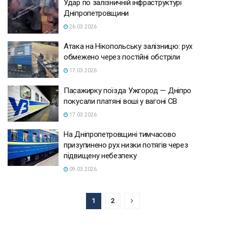
Удар по залізничній інфраструктурі
Дніпропетровщини
26.03.2026
Атака на Нікопольську залізницю: рух
обмежено через постійні обстріли
17.03.2026
Пасажирку поїзда Ужгород — Дніпро
покусали платяні воші у вагоні СВ
17.03.2026
На Дніпропетровщині тимчасово
призупинено рух низки потягів через
підвищену небезпеку
09.03.2026
1
2