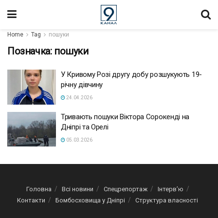
Home
Tag
пошуки
Позначка:
пошуки
У Кривому Розі другу добу розшукують 19-
річну дівчину
24.04.2026
Тривають пошуки Віктора Сорокенді на
Дніпрі та Орелі
05.03.2026
Головна
Всі новини
Спецрепортаж
Інтерв’ю
Контакти
Бомбосховища у Дніпрі
Структура власності